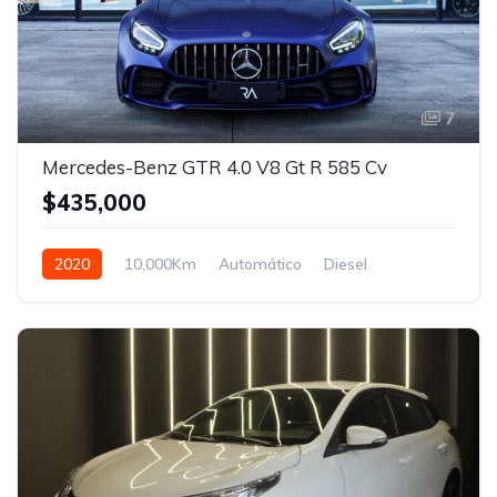
7
Mercedes-Benz GTR 4.0 V8 Gt R 585 Cv
$435,000
2020
10,000Km
Automático
Diesel
Tracción delantera