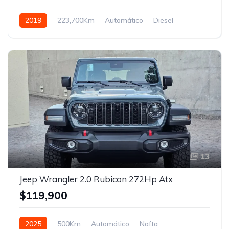
2019
223,700Km
Automático
Diesel
Control de tracción 4x4
13
Jeep Wrangler 2.0 Rubicon 272Hp Atx
$119,900
2025
500Km
Automático
Nafta