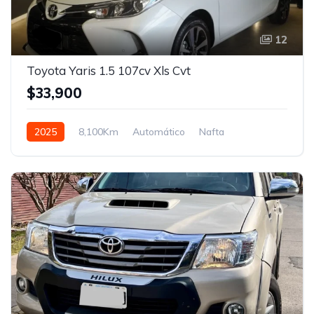
12
Toyota Yaris 1.5 107cv Xls Cvt
$33,900
2025
8,100Km
Automático
Nafta
Tracción delantera