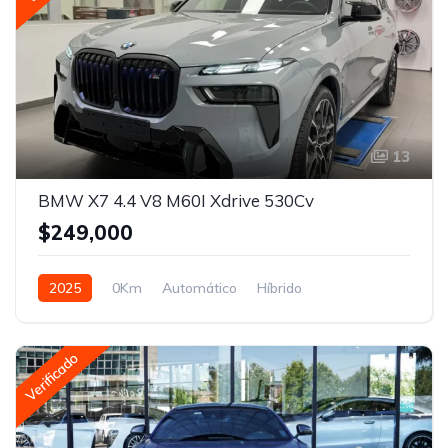
13
BMW X7 4.4 V8 M60I Xdrive 530Cv
$249,000
2025
0Km
Automático
Híbrido
Tracción en las cuatro ruedas
Verificado