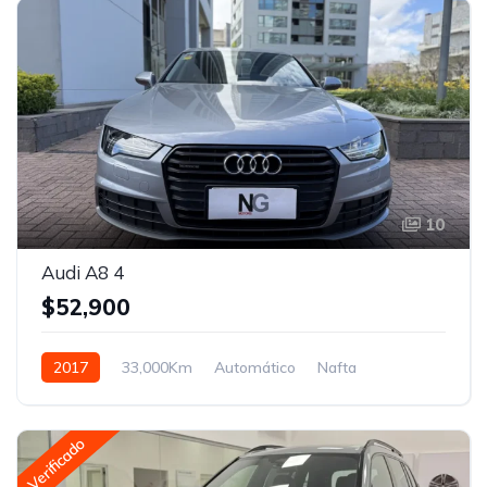
10
Audi A8 4
$52,900
2017
33,000Km
Automático
Nafta
Tracción en las cuatro ruedas
Verificado