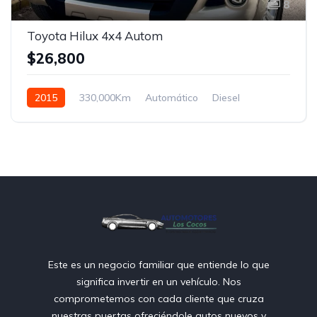
8
Toyota Hilux 4x4 Autom
$26,800
2015
330,000Km
Automático
Diesel
Control de tracción 4x4
Este es un negocio familiar que entiende lo que
significa invertir en un vehículo. Nos
comprometemos con cada cliente que cruza
nuestras puertas ofreciéndole autos nuevos y