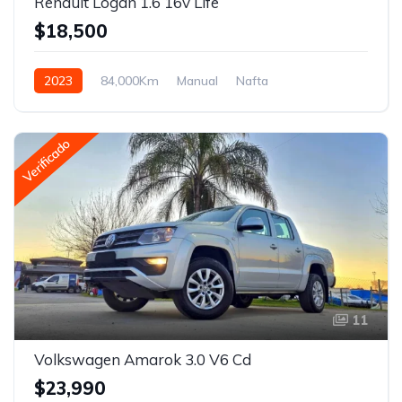
Renault Logan 1.6 16v Life
$18,500
2023
84,000Km
Manual
Nafta
Tracción delantera
Verificado
11
Volkswagen Amarok 3.0 V6 Cd
$23,990