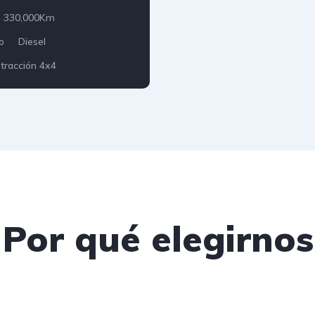
330,000Km
o
Diesel
 tracción 4x4
¿Por qué elegirnos