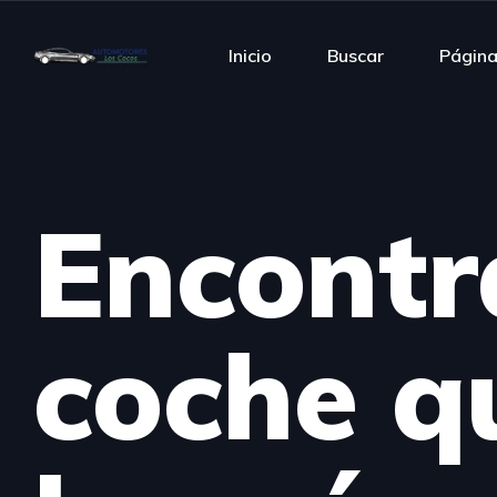
Inicio
Buscar
Págin
Encontr
coche q