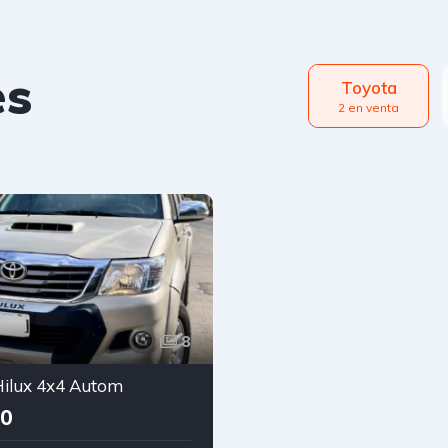
es
Toyota
2 en venta
8
Hilux 4x4 Autom
00