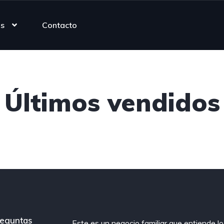
as
Contacto
Últimos vendidos
eguntas
Este es un negocio familiar que entiende lo