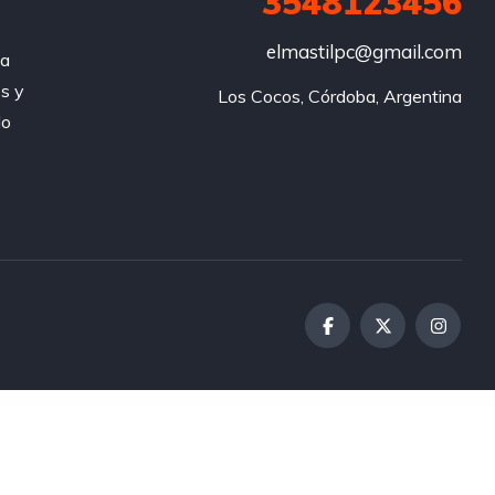
3548123456
elmastilpc@gmail.com
za
s y
Los Cocos, Córdoba, Argentina
do