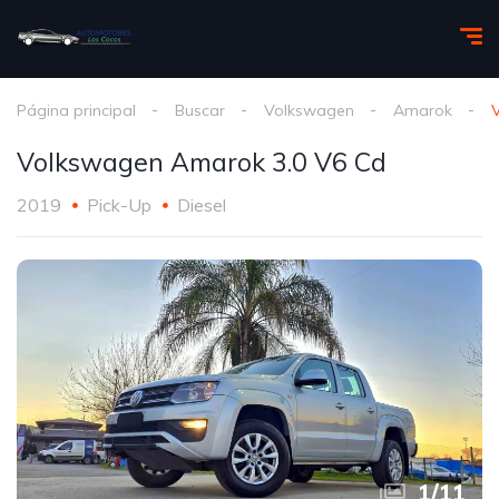
Página principal
Buscar
Volkswagen
Amarok
Volkswagen Amarok 3.0 V6 Cd
2019
Pick-Up
Diesel
1
/
11