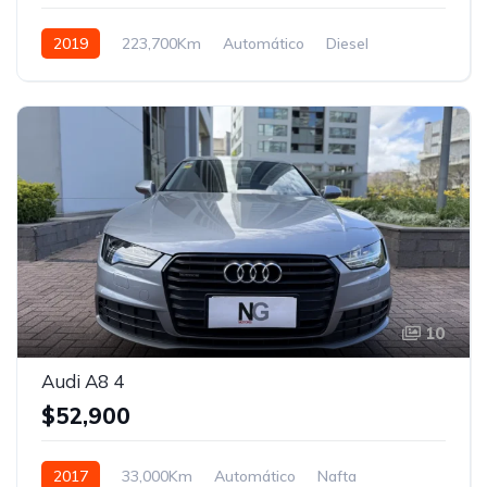
2019
223,700Km
Automático
Diesel
Control de tracción 4x4
10
Audi A8 4
$52,900
2017
33,000Km
Automático
Nafta