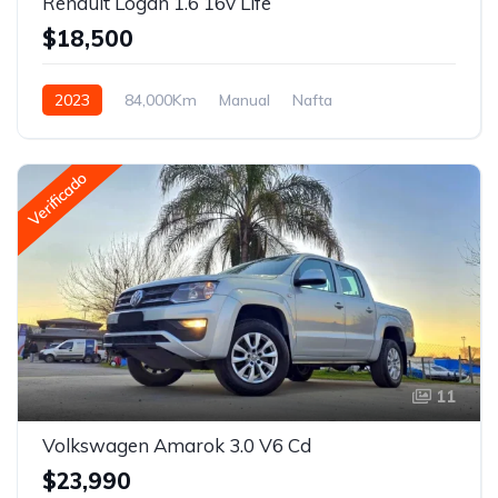
Renault Logan 1.6 16v Life
$18,500
2023
84,000Km
Manual
Nafta
Tracción delantera
Verificado
11
Volkswagen Amarok 3.0 V6 Cd
$23,990