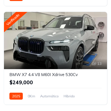
Tracción en las cuatro ruedas
Verificado
13
BMW X7 4.4 V8 M60I Xdrive 530Cv
$249,000
2025
0Km
Automático
Híbrido
Tracción en las cuatro ruedas