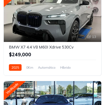
13
BMW X7 4.4 V8 M60I Xdrive 530Cv
$249,000
2025
0Km
Automático
Híbrido
Tracción en las cuatro ruedas
Verificado