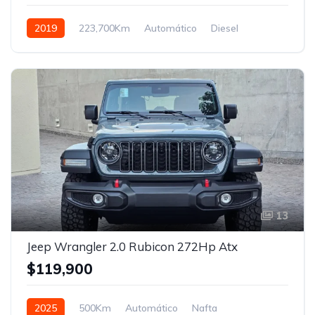
2019
223,700Km
Automático
Diesel
Control de tracción 4x4
13
Jeep Wrangler 2.0 Rubicon 272Hp Atx
$119,900
2025
500Km
Automático
Nafta