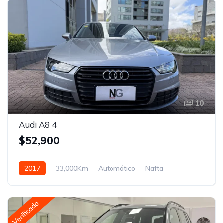
10
Audi A8 4
$52,900
2017
33,000Km
Automático
Nafta
Tracción en las cuatro ruedas
Verificado