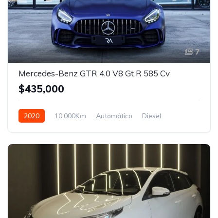
7
Mercedes-Benz GTR 4.0 V8 Gt R 585 Cv
$435,000
2020
10,000Km
Automático
Diesel
Tracción delantera