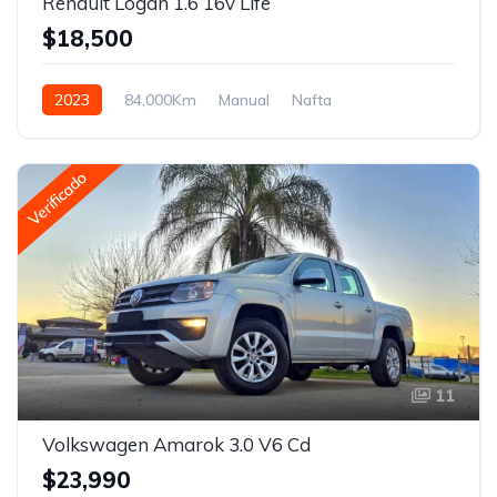
Renault Logan 1.6 16v Life
$18,500
2023
84,000Km
Manual
Nafta
Tracción delantera
Verificado
11
Volkswagen Amarok 3.0 V6 Cd
$23,990