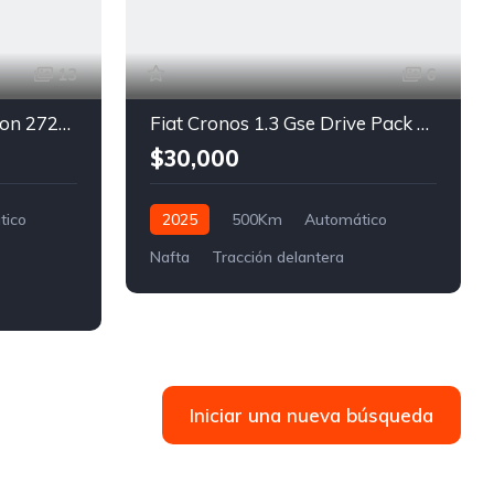
13
6
Jeep Wrangler 2.0 Rubicon 272Hp Atx
Fiat Cronos 1.3 Gse Drive Pack Plus Cvt
$30,000
tico
2025
500Km
Automático
Nafta
Tracción delantera
Iniciar una nueva búsqueda