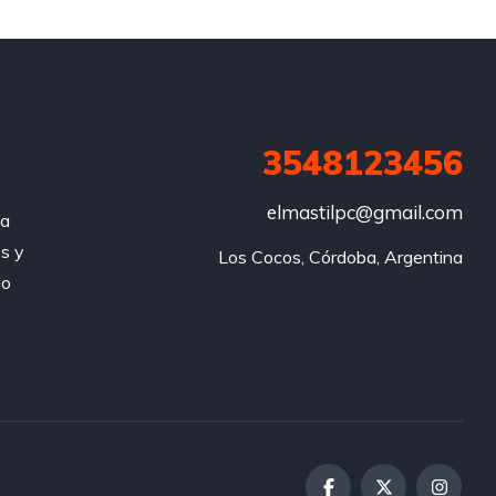
3548123456
elmastilpc@gmail.com
za
s y
Los Cocos, Córdoba, Argentina
do