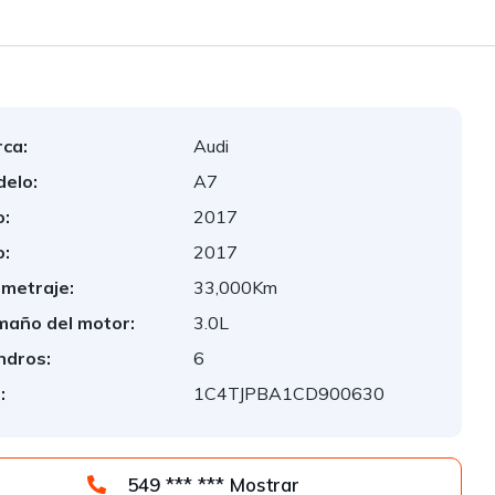
ca:
Audi
elo:
A7
:
2017
:
2017
ometraje:
33,000Km
año del motor:
3.0L
indros:
6
:
1C4TJPBA1CD900630
549 *** *** Mostrar