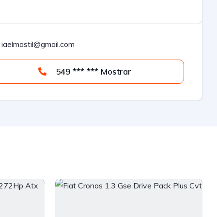
iaelmastil@gmail.com
549 *** *** Mostrar
V