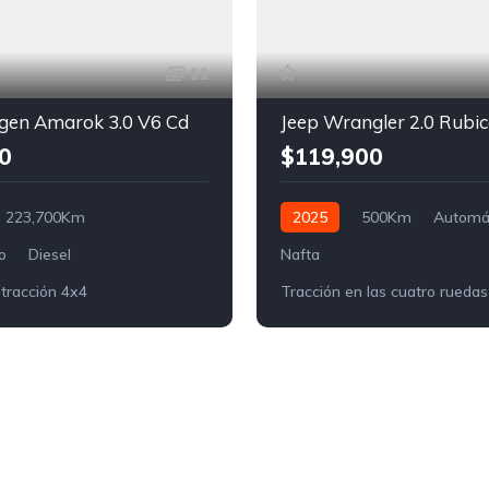
11
gen Amarok 3.0 V6 Cd
0
$119,900
223,700Km
2025
500Km
Automá
o
Diesel
Nafta
 tracción 4x4
Tracción en las cuatro ruedas