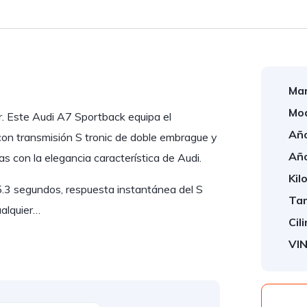
Mar
Mod
ar. Este Audi A7 Sportback equipa el
Año
n transmisión S tronic de doble embrague y
Año
as con la elegancia característica de Audi.
Kil
5.3 segundos, respuesta instantánea del S
Tam
ualquier…
Cil
VIN