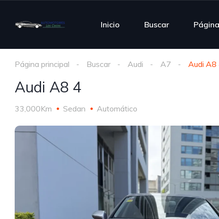
Inicio
Buscar
Págin
Página principal
Buscar
Audi
A7
Audi A8
Audi A8 4
33,000Km
Sedan
Automático