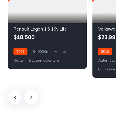
4
Renault Logan 1.6 16v Life
Volkswa
$18,500
$23,99
2023
84,000Km
Manual
2019
Nafta
Tracción delantera
Automátic
Control de