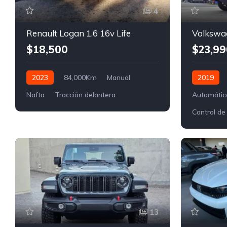
4
Renault Logan 1.6 16v Life
Volkswa
$18,500
$23,99
2023
84,000Km
Manual
2019
Nafta
Tracción delantera
Automátic
Control de
13