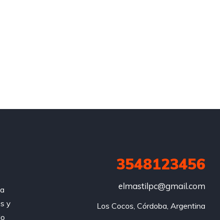
3548123456
elmastilpc@gmail.com
za
s y
Los Cocos, Córdoba, Argentina
do