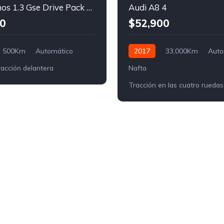
Fiat Cronos 1.3 Gse Drive Pack Plus Cvt
Audi A8 4
0
$52,900
500Km
Automático
2017
33,000Km
Auto
acción delantera
Nafta
Tracción en las cuatro ruedas