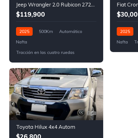
Jeep Wrangler 2.0 Rubicon 272Hp Atx
$119,900
$30,00
2025
500Km
Automático
2025
Nafta
Nafta
Tr
Tracción en las cuatro ruedas
8
Toyota Hilux 4x4 Autom
$26,800