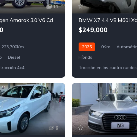
11
gen Amarok 3.0 V6 Cd
0
$249,000
223,700Km
2025
0Km
Automáti
o
Diesel
Híbrido
 tracción 4x4
Tracción en las cuatro ruedas
6