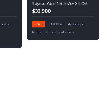
Toyota Yaris 1.5 107cv Xls Cvt
$33,900
mático
2025
8,100Km
Automático
Nafta
Tracción delantera