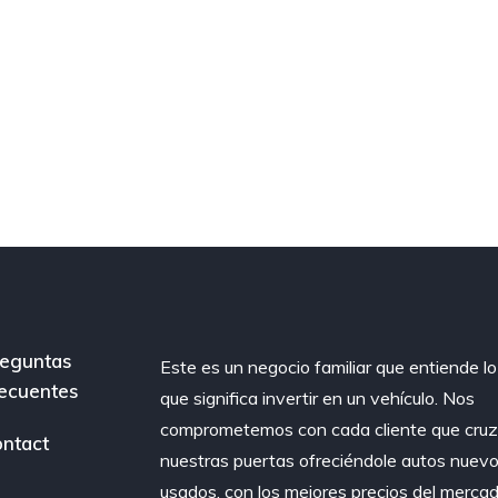
eguntas
Este es un negocio familiar que entiende lo
ecuentes
que significa invertir en un vehículo. Nos
comprometemos con cada cliente que cru
ntact
nuestras puertas ofreciéndole autos nuevo
usados, con los mejores precios del merca