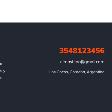
3548123456
elmastilpc@gmail.com
za
s y
Los Cocos, Córdoba, Argentina
do