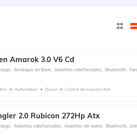
en Amarok 3.0 V6 Cd
ciego
,
Arranque sin llave
,
Asientos calefactados
,
Bluetooth
,
far
0Km
Automático
Diesel
Control de tracción 4x4
gler 2.0 Rubicon 272Hp Atx
ciego
,
Asientos calefactados
,
Asientos de cuero
,
Bluetooth
,
bol