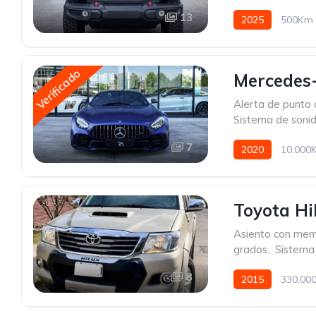
13
2025
500Km
Verificado
Mercedes-
Alerta de punto 
Sistema de soni
7
2020
10,000
Toyota Hi
Asiento con mem
grados
,
Sistema
8
2015
330,00