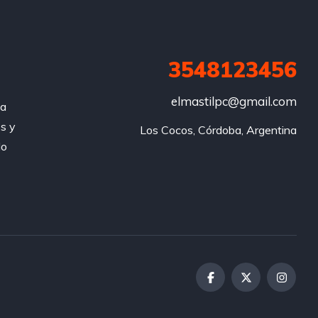
3548123456
elmastilpc@gmail.com
za
s y
Los Cocos, Córdoba, Argentina
do