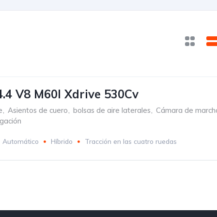
4 V8 M60I Xdrive 530Cv
e
,
Asientos de cuero
,
bolsas de aire laterales
,
Cámara de marcha
gación
Automático
Híbrido
Tracción en las cuatro ruedas