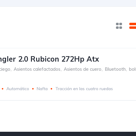
gler 2.0 Rubicon 272Hp Atx
ciego
,
Asientos calefactados
,
Asientos de cuero
,
Bluetooth
,
bol
Automático
Nafta
Tracción en las cuatro ruedas