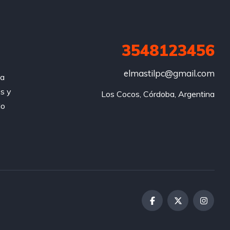
3548123456
elmastilpc@gmail.com
za
s y
Los Cocos, Córdoba, Argentina
do