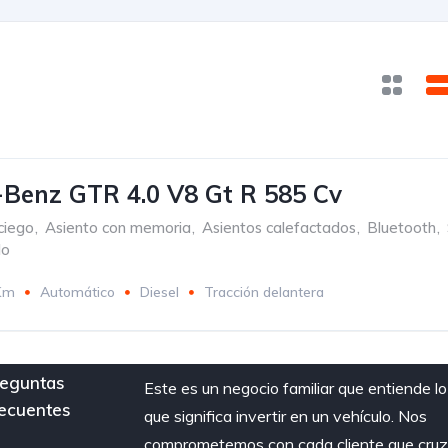
Benz GTR 4.0 V8 Gt R 585 Cv
ciego
,
Asiento con memoria
,
Asientos calefactados
,
Bluetooth
,
do
Km
Automático
Diesel
Tracción delantera
eguntas
Este es un negocio familiar que entiende lo
ecuentes
que significa invertir en un vehículo. Nos
comprometemos con cada cliente que cru