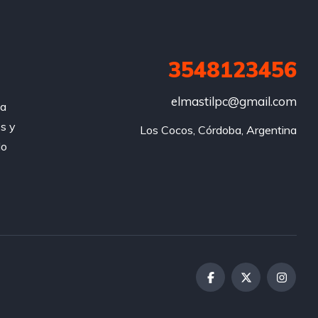
3548123456
elmastilpc@gmail.com
za
s y
Los Cocos, Córdoba, Argentina
do