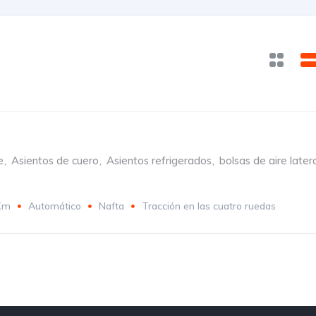
e
,
Asientos de cuero
,
Asientos refrigerados
,
bolsas de aire later
Km
Automático
Nafta
Tracción en las cuatro ruedas