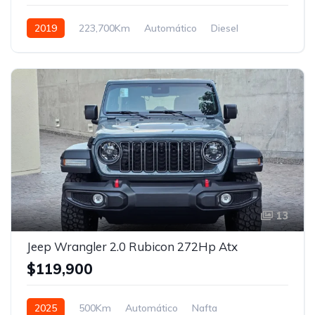
2019
223,700Km
Automático
Diesel
Control de tracción 4x4
13
Jeep Wrangler 2.0 Rubicon 272Hp Atx
$119,900
2025
500Km
Automático
Nafta