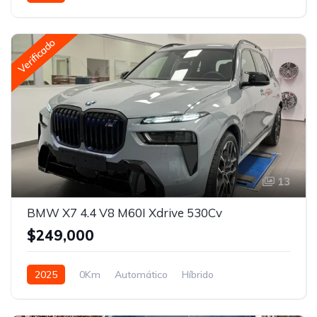
Tracción en las cuatro ruedas
Verificado
13
BMW X7 4.4 V8 M60I Xdrive 530Cv
$249,000
2025
0Km
Automático
Híbrido
Tracción en las cuatro ruedas