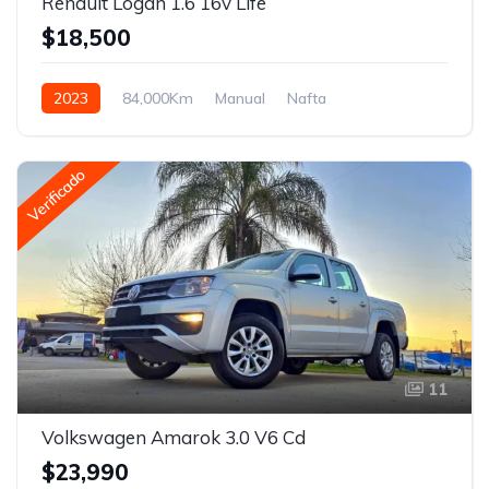
Renault Logan 1.6 16v Life
$18,500
2023
84,000Km
Manual
Nafta
Tracción delantera
Verificado
11
Volkswagen Amarok 3.0 V6 Cd
$23,990